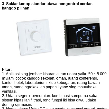
3. Saklar kenop standar utawa pengontrol cerdas
kanggo pilihan.
Fitur:
1. Aplikasi sing jembar: kisaran aliran udara yaiku 50 ~ 5.000
m³/jam, cocok kanggo sekolah, omah, ruang konferensi,
kantor, hotel, laboratorium, klub kebugaran, ruang bawah
tanah, ruang ngrokok lan papan liyane sing mbutuhake
ventilasi.
2. Udara seger + pemurnian: kombinasi sampurna saka
sistem kipas lan filtrasi, rong fungsi iki bisa diwujudake
dening siji mesin.
3. Hemat daya: Motor DC sing nyuda konsumsi energi, motor