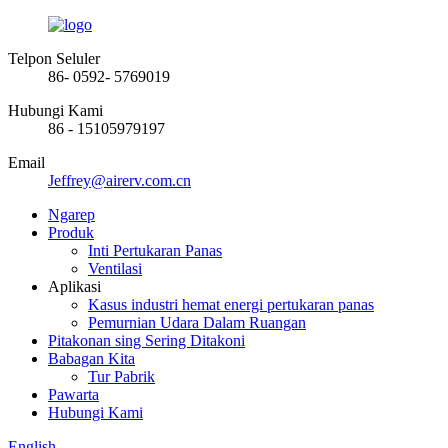
Telpon Seluler
86- 0592- 5769019
Hubungi Kami
86 - 15105979197
Email
Jeffrey@airerv.com.cn
Ngarep
Produk
Inti Pertukaran Panas
Ventilasi
Aplikasi
Kasus industri hemat energi pertukaran panas
Pemurnian Udara Dalam Ruangan
Pitakonan sing Sering Ditakoni
Babagan Kita
Tur Pabrik
Pawarta
Hubungi Kami
English