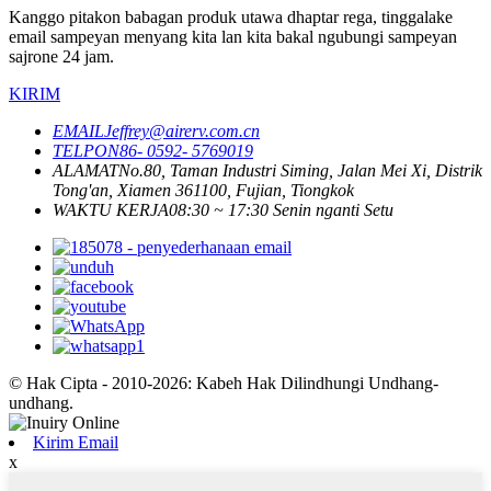
Kanggo pitakon babagan produk utawa dhaptar rega, tinggalake
email sampeyan menyang kita lan kita bakal ngubungi sampeyan
sajrone 24 jam.
KIRIM
EMAIL
Jeffrey@airerv.com.cn
TELPON
86- 0592- 5769019
ALAMAT
No.80, Taman Industri Siming, Jalan Mei Xi, Distrik
Tong'an, Xiamen 361100, Fujian, Tiongkok
WAKTU KERJA
08:30 ~ 17:30 Senin nganti Setu
© Hak Cipta - 2010-2026: Kabeh Hak Dilindhungi Undhang-
undhang.
Kirim Email
x