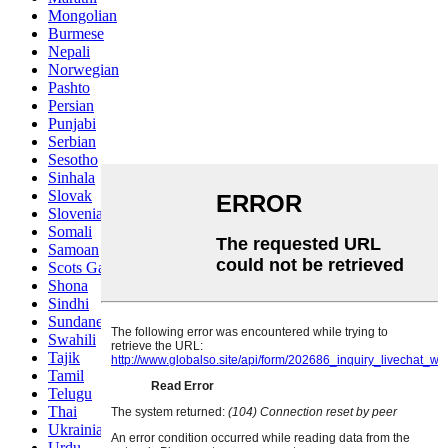
Mongolian
Burmese
Nepali
Norwegian
Pashto
Persian
Punjabi
Serbian
Sesotho
Sinhala
Slovak
Slovenian
Somali
Samoan
Scots Gaelic
Shona
Sindhi
Sundanese
Swahili
Tajik
Tamil
Telugu
Thai
Ukrainian
Urdu