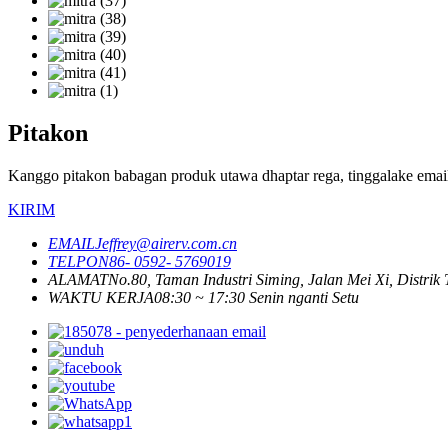
Pitakon
Kanggo pitakon babagan produk utawa dhaptar rega, tinggalake emai
KIRIM
EMAIL
Jeffrey@airerv.com.cn
TELPON
86- 0592- 5769019
ALAMAT
No.80, Taman Industri Siming, Jalan Mei Xi, Distrik
WAKTU KERJA
08:30 ~ 17:30 Senin nganti Setu