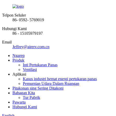
Telpon Seluler
86- 0592- 5769019
Hubungi Kami
86 - 15105979197
Email
Jeffrey@airerv.com.cn
Ngarep
Produk
Inti Pertukaran Panas
Ventilasi
Aplikasi
Kasus industri hemat energi pertukaran panas
Pemurnian Udara Dalam Ruangan
Pitakonan sing Sering Ditakoni
Babagan Kita
Tur Pabrik
Pawarta
Hubungi Kami
English