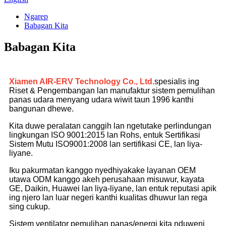
Ngarep
Babagan Kita
Babagan Kita
Xiamen AIR-ERV Technology Co., Ltd.
spesialis ing
Riset & Pengembangan lan manufaktur sistem pemulihan
panas udara menyang udara wiwit taun 1996 kanthi
bangunan dhewe.
Kita duwe peralatan canggih lan ngetutake perlindungan
lingkungan ISO 9001:2015 lan Rohs, entuk Sertifikasi
Sistem Mutu ISO9001:2008 lan sertifikasi CE, lan liya-
liyane.
Iku pakurmatan kanggo nyedhiyakake layanan OEM
utawa ODM kanggo akeh perusahaan misuwur, kayata
GE, Daikin, Huawei lan liya-liyane, lan entuk reputasi apik
ing njero lan luar negeri kanthi kualitas dhuwur lan rega
sing cukup.
Sistem ventilator pemulihan panas/energi kita nduweni