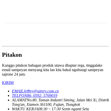
Pitakon
Kanggo pitakon babagan produk utawa dhaptar rega, tinggalake
email sampeyan menyang kita lan kita bakal ngubungi sampeyan
sajrone 24 jam.
KIRIM
EMAIL
Jeffrey@airerv.com.cn
TELPON
86- 0592- 5769019
ALAMAT
No.80, Taman Industri Siming, Jalan Mei Xi, Distrik
Tong'an, Xiamen 361100, Fujian, Tiongkok
WAKTU KERJA
08:30 ~ 17:30 Senin nganti Setu