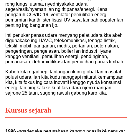
rong fungsi utama, nyedhiyakake udara
seger/resik/nyaman lan ngirit panas/energi. Kena
pengaruh COVID-19, ventilator pemulihan energi
pemurnian kanthi sterilisasi UV saya tambah populer lan
penting ing bangunan ijo.
Inti penukar panas udara menyang pelat udara kita akeh
digunakake ing HAVC, telekomunikasi, tenaga listrik,
tekstil, mobil, panganan, medis, pertanian, peternakan,
pengeringan, pengelasan, boiler lan industri liyane
kanggo ventilasi, pemulihan energi, pendinginan,
pemanasan, dehumidifikasi lan pemulihan panas limbah.
Kabeh kita ngadhepi tantangan iklim global lan masalah
polusi udara, lan kita kudu nanggapi miturut kemampuan
kita, kita fokus ing cara inovatif kanggo nyuda konsumsi
energi lan ningkatake kualitas udara njero ruangan
sajrone 25 taun, sugeng rawuh gabung karo kita.
Kursus sejarah
1996 -
ngadegaké perusahaan kanggo ngasilaké penukar