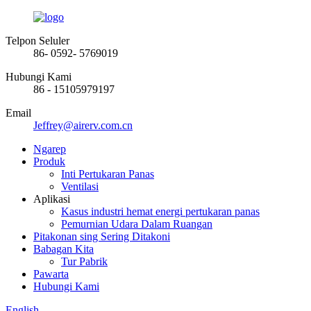
Telpon Seluler
86- 0592- 5769019
Hubungi Kami
86 - 15105979197
Email
Jeffrey@airerv.com.cn
Ngarep
Produk
Inti Pertukaran Panas
Ventilasi
Aplikasi
Kasus industri hemat energi pertukaran panas
Pemurnian Udara Dalam Ruangan
Pitakonan sing Sering Ditakoni
Babagan Kita
Tur Pabrik
Pawarta
Hubungi Kami
English