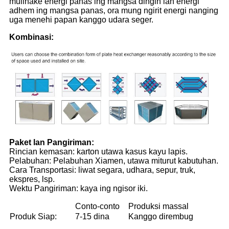
mulihake energi panas ing mangsa dingin lan energi
adhem ing mangsa panas, ora mung ngirit energi nanging
uga menehi papan kanggo udara seger.
Kombinasi:
Paket lan Pangiriman:
Rincian kemasan: karton utawa kasus kayu lapis.
Pelabuhan: Pelabuhan Xiamen, utawa miturut kabutuhan.
Cara Transportasi: liwat segara, udhara, sepur, truk,
ekspres, lsp.
Wektu Pangiriman: kaya ing ngisor iki.
Conto-conto
Produksi massal
Produk Siap:
7-15 dina
Kanggo dirembug