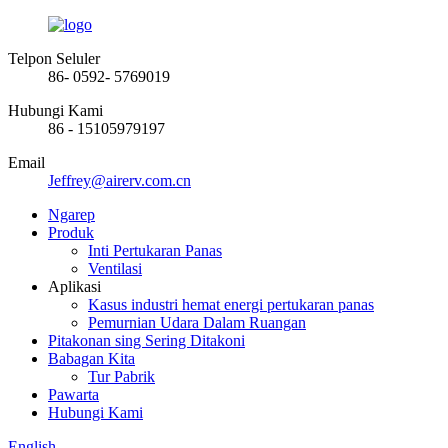
Telpon Seluler
86- 0592- 5769019
Hubungi Kami
86 - 15105979197
Email
Jeffrey@airerv.com.cn
Ngarep
Produk
Inti Pertukaran Panas
Ventilasi
Aplikasi
Kasus industri hemat energi pertukaran panas
Pemurnian Udara Dalam Ruangan
Pitakonan sing Sering Ditakoni
Babagan Kita
Tur Pabrik
Pawarta
Hubungi Kami
English