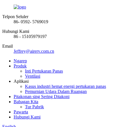
Telpon Seluler
86- 0592- 5769019
Hubungi Kami
86 - 15105979197
Email
Jeffrey@airerv.com.cn
Ngarep
Produk
Inti Pertukaran Panas
Ventilasi
Aplikasi
Kasus industri hemat energi pertukaran panas
Pemurnian Udara Dalam Ruangan
Pitakonan sing Sering Ditakoni
Babagan Kita
Tur Pabrik
Pawarta
Hubungi Kami
English