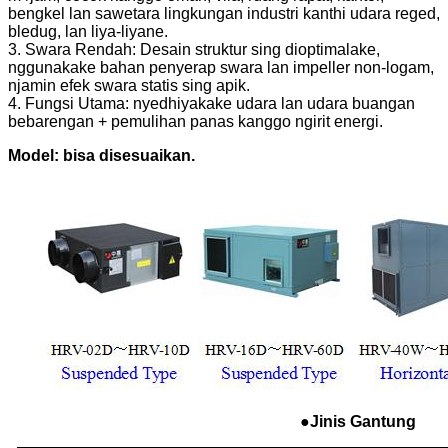
bengkel lan sawetara lingkungan industri kanthi udara reged,
bledug, lan liya-liyane.
3. Swara Rendah: Desain struktur sing dioptimalake,
nggunakake bahan penyerap swara lan impeller non-logam,
njamin efek swara statis sing apik.
4. Fungsi Utama: nyedhiyakake udara lan udara buangan
bebarengan + pemulihan panas kanggo ngirit energi.
Model: bisa disesuaikan.
●Jinis Gantung