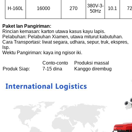
380V-3-
H-160L
16000
270
10.1
7
50Hz
Paket lan Pangiriman:
Rincian kemasan: karton utawa kasus kayu lapis.
Pelabuhan: Pelabuhan Xiamen, utawa miturut kabutuhan.
Cara Transportasi: liwat segara, udhara, sepur, truk, ekspres,
lsp.
Wektu Pangiriman: kaya ing ngisor iki.
Conto-conto
Produksi massal
Produk Siap:
7-15 dina
Kanggo dirembug