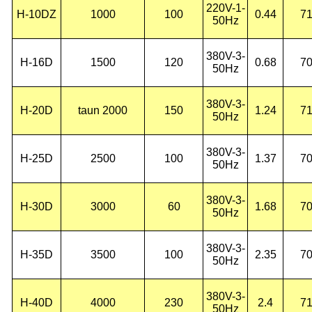
220V-1-
H-10D
Z
1000
100
0.44
7
50Hz
380V-3-
H-16D
1500
120
0.68
7
50Hz
380V-3-
H-20D
taun 2000
150
1.24
7
50Hz
380V-3-
H-25D
2500
100
1.37
7
50Hz
380V-3-
H-30D
3000
60
1.68
7
50Hz
380V-3-
H-35D
3500
100
2.35
7
50Hz
380V-3-
H-40D
4000
230
2.4
7
50Hz