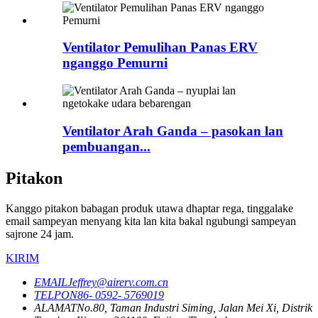
Ventilator Pemulihan Panas ERV
nganggo Pemurni
Ventilator Arah Ganda – pasokan lan
pembuangan...
Pitakon
Kanggo pitakon babagan produk utawa dhaptar rega, tinggalake
email sampeyan menyang kita lan kita bakal ngubungi sampeyan
sajrone 24 jam.
KIRIM
EMAIL
Jeffrey@airerv.com.cn
TELPON
86- 0592- 5769019
ALAMAT
No.80, Taman Industri Siming, Jalan Mei Xi, Distrik