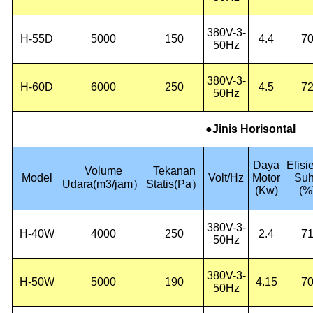
380V-3-
H-55D
5000
150
4.4
7
50Hz
380V-3-
H-60D
6000
250
4.5
7
50Hz
●Jinis Horisontal
Daya
Efisi
Volume
Tekanan
Model
Volt/Hz
Motor
Su
Udara
(
m3/jam
）
Statis
(
Pa
）
(Kw)
(%
380V-3-
H-40W
4000
250
2.4
7
50Hz
380V-3-
H-50W
5000
190
4.15
7
50Hz