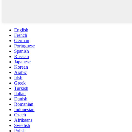
English
French
German
Portuguese
Spanish
Russian
Japanese
Korean
Arabic
Irish
Greek
Turkish
Italian
Danish
Romanian
Indonesian
Czech
Afrikaans
Swedish
Polish