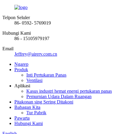
Telpon Seluler
86- 0592- 5769019
Hubungi Kami
86 - 15105979197
Email
Jeffrey@airerv.com.cn
Ngarep
Produk
Inti Pertukaran Panas
Ventilasi
Aplikasi
Kasus industri hemat energi pertukaran panas
Pemurnian Udara Dalam Ruangan
Pitakonan sing Sering Ditakoni
Babagan Kita
Tur Pabrik
Pawarta
Hubungi Kami
English