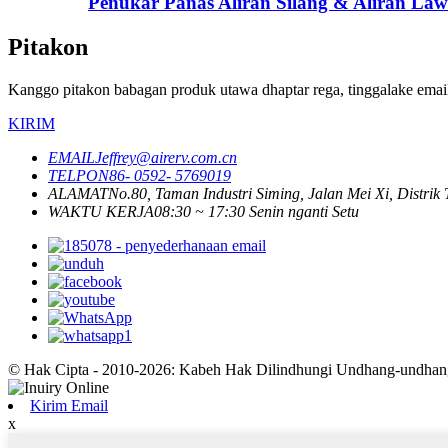
Penukar Panas Aliran Silang & Aliran L
Pitakon
Kanggo pitakon babagan produk utawa dhaptar rega, tinggalake emai
KIRIM
EMAIL
Jeffrey@airerv.com.cn
TELPON
86- 0592- 5769019
ALAMAT
No.80, Taman Industri Siming, Jalan Mei Xi, Distrik
WAKTU KERJA
08:30 ~ 17:30 Senin nganti Setu
© Hak Cipta - 2010-2026: Kabeh Hak Dilindhungi Undhang-undhan
Kirim Email
x