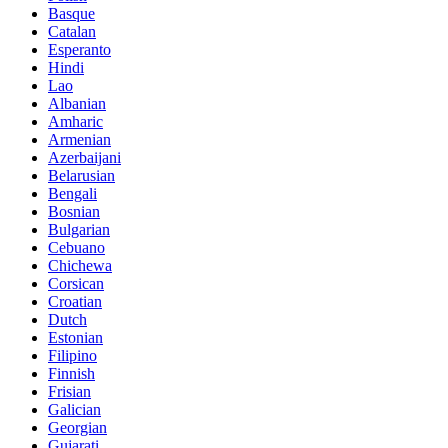
Basque
Catalan
Esperanto
Hindi
Lao
Albanian
Amharic
Armenian
Azerbaijani
Belarusian
Bengali
Bosnian
Bulgarian
Cebuano
Chichewa
Corsican
Croatian
Dutch
Estonian
Filipino
Finnish
Frisian
Galician
Georgian
Gujarati