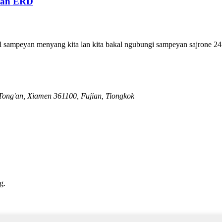
awan ERD
l sampeyan menyang kita lan kita bakal ngubungi sampeyan sajrone 24
 Tong'an, Xiamen 361100, Fujian, Tiongkok
g.