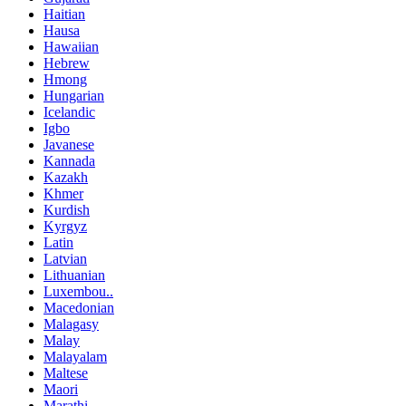
Haitian
Hausa
Hawaiian
Hebrew
Hmong
Hungarian
Icelandic
Igbo
Javanese
Kannada
Kazakh
Khmer
Kurdish
Kyrgyz
Latin
Latvian
Lithuanian
Luxembou..
Macedonian
Malagasy
Malay
Malayalam
Maltese
Maori
Marathi